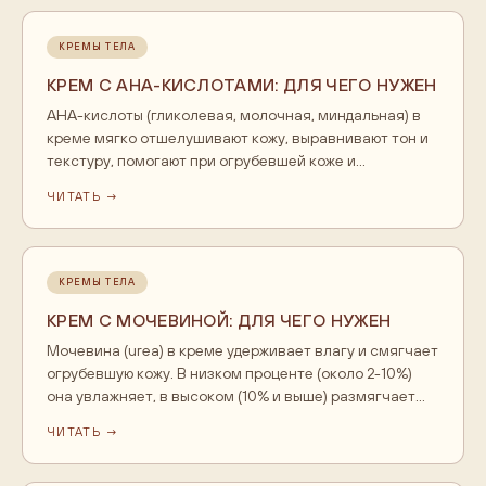
КРЕМЫ ТЕЛА
КРЕМ С AHA-КИСЛОТАМИ: ДЛЯ ЧЕГО НУЖЕН
AHA-кислоты (гликолевая, молочная, миндальная) в
креме мягко отшелушивают кожу, выравнивают тон и
текстуру, помогают при огрубевшей коже и
шероховатости на плечах и бёдрах. Молочная ещё и
ЧИТАТЬ →
увлажняет. Днём с AHA обязателен SPF, начинать
нужно с низкого процента и патч-теста.
КРЕМЫ ТЕЛА
КРЕМ С МОЧЕВИНОЙ: ДЛЯ ЧЕГО НУЖЕН
Мочевина (urea) в креме удерживает влагу и смягчает
огрубевшую кожу. В низком проценте (около 2-10%)
она увлажняет, в высоком (10% и выше) размягчает
грубую кожу стоп и локтей. Подходит для сухой и
ЧИТАТЬ →
шелушащейся кожи, на лицо - осторожно и в низком
проценте.