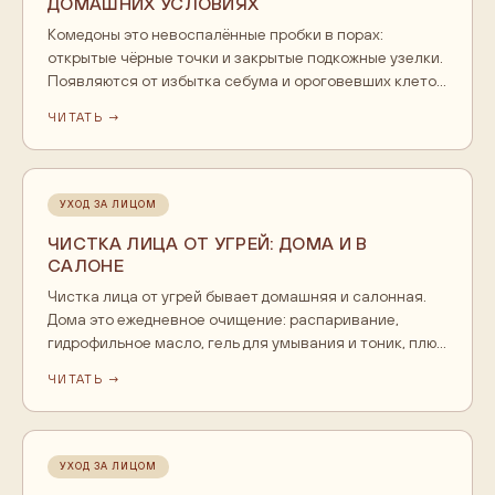
ДОМАШНИХ УСЛОВИЯХ
Комедоны это невоспалённые пробки в порах:
открытые чёрные точки и закрытые подкожные узелки.
Появляются от избытка себума и ороговевших клеток,
которые вместе закупоривают пору. Убирают их
ЧИТАТЬ →
регулярным уходом: очищение гидрофильным маслом
растворяет себум, мягкое отшелушивание снимает
ороговевшие клетки, тоник завершает очищение.
Давить пробки не стоит, при плотных комедонах их
УХОД ЗА ЛИЦОМ
убирает косметолог.
ЧИСТКА ЛИЦА ОТ УГРЕЙ: ДОМА И В
САЛОНЕ
Чистка лица от угрей бывает домашняя и салонная.
Дома это ежедневное очищение: распаривание,
гидрофильное масло, гель для умывания и тоник, плюс
мягкое отшелушивание раз в неделю. Салонную
ЧИТАТЬ →
чистку, механическую, ультразвуковую или
атравматичную, проводит косметолог, когда пробок
много и они плотные. Выдавливать угри самому не
стоит: так легко занести воспаление и оставить след.
УХОД ЗА ЛИЦОМ