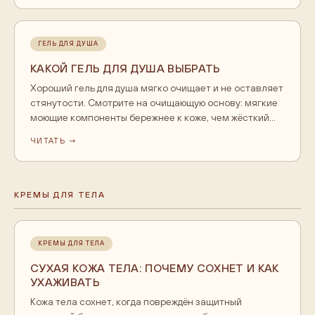
Это уход и очищение, а не лечение акне. При тяжёлых
формах с узлами и рубцами нужен дерматолог.
ГЕЛЬ ДЛЯ ДУША
КАКОЙ ГЕЛЬ ДЛЯ ДУША ВЫБРАТЬ
Хороший гель для душа мягко очищает и не оставляет
стянутости. Смотрите на очищающую основу: мягкие
моющие компоненты бережнее к коже, чем жёсткий
сульфат. Для сухой и чувствительной кожи берите
ЧИТАТЬ →
формулы с увлажняющими добавками и без спирта в
начале состава. Отдушка это вопрос вкуса, но при
склонности к раздражению выбирайте варианты
полегче.
КРЕМЫ ДЛЯ ТЕЛА
КРЕМЫ ДЛЯ ТЕЛА
СУХАЯ КОЖА ТЕЛА: ПОЧЕМУ СОХНЕТ И КАК
УХАЖИВАТЬ
Кожа тела сохнет, когда повреждён защитный