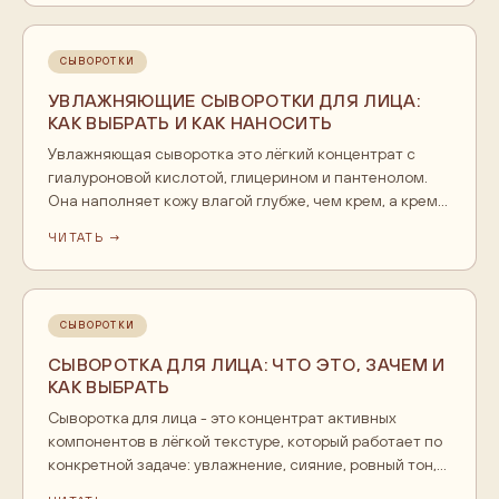
сыворотка, крем. Главные ошибки это много продукта,
нанесение на сухую кожу и отсутствие крема сверху.
СЫВОРОТКИ
УВЛАЖНЯЮЩИЕ СЫВОРОТКИ ДЛЯ ЛИЦА:
КАК ВЫБРАТЬ И КАК НАНОСИТЬ
Увлажняющая сыворотка это лёгкий концентрат с
гиалуроновой кислотой, глицерином и пантенолом.
Она наполняет кожу влагой глубже, чем крем, а крем
сверху эту влагу запечатывает. Наносят её на
ЧИТАТЬ →
влажную кожу утром и вечером, до крема. Работает
связка сыворотка плюс крем, по отдельности эффект
слабее.
СЫВОРОТКИ
СЫВОРОТКА ДЛЯ ЛИЦА: ЧТО ЭТО, ЗАЧЕМ И
КАК ВЫБРАТЬ
Сыворотка для лица - это концентрат активных
компонентов в лёгкой текстуре, который работает по
конкретной задаче: увлажнение, сияние, ровный тон,
возрастной уход или поддержка проблемной кожи.