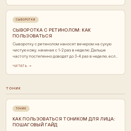
влагу.
СЫВОРОТКИ
СЫВОРОТКА С РЕТИНОЛОМ: КАК
ПОЛЬЗОВАТЬСЯ
Сыворотку с ретинолом наносят вечером на сухую
чистую кожу, начиная с 1-2 раз в неделю. Дальше
частоту постепенно доводят до 3-4 раз в неделю, если
кожа реагирует спокойно. Сверху обязателен
ЧИТАТЬ →
увлажняющий крем. Утром обязательна
солнцезащита. Ретинол не сочетают в одном уходе с
кислотами и витамином C, не используют при
беременности и грудном вскармливании. Лёгкое
ТОНИК
покраснение и шелушение в первые недели
ожидаемы.
ТОНИК
КАК ПОЛЬЗОВАТЬСЯ ТОНИКОМ ДЛЯ ЛИЦА:
ПОШАГОВЫЙ ГАЙД