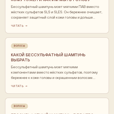
Бессульфатный шампунь моет мягкими ПАВ вместо
жёстких сульфатов SLS и SLES. Он бережнее очищает,
сохраняет защитный слой кожи головы и дольше
держит цвет окрашивания. Нужен окрашенным, сухим
ЧИТАТЬ →
и чувствительным волосам, а ещё волосам после
кератина. Взамен хуже пенится и требует пары недель
на привыкание.
ВОЛОСЫ
КАКОЙ БЕССУЛЬФАТНЫЙ ШАМПУНЬ
ВЫБРАТЬ
Бессульфатный шампунь моет мягкими
компонентами вместо жёстких сульфатов, поэтому
бережнее к коже головы и окрашенным волосам.
Выбирайте по составу: мягкая моющая основа,
ЧИТАТЬ →
увлажняющие и ухаживающие добавки, отсутствие
агрессивного спирта в начале списка. Такой шампунь
даёт меньше пены, это нормально. Мыть голову можно
по мере загрязнения.
ВОЛОСЫ