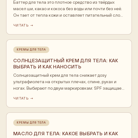
Баттер для тела это плотное средство из твёрдых
масел ши, какао и кокоса без воды или почти без неё.
Он тает от тепла кожи и оставляет питательный слой,
который удерживает влагу. Баттер выбирают для
ЧИТАТЬ →
сухой и очень сухой кожи. Наносят его тонко на
влажную кожу и разогревают в ладонях.
КРЕМЫ ДЛЯ ТЕЛА
СОЛНЦЕЗАЩИТНЫЙ КРЕМ ДЛЯ ТЕЛА: КАК
ВЫБРАТЬ И КАК НАНОСИТЬ
Солнцезащитный крем для тела снижает дозу
ультрафиолета на открытых плечах, спине, руках и
ногах. Выбирают по двум маркировкам: SPF защищает
от ожогов, PA от глубокого старения и пигментации.
ЧИТАТЬ →
Для города достаточно SPF 30, для пляжа и юга SPF 50
или 50+. Наносят щедро, за 15-20 минут до выхода и
обновляют каждые 2 часа и после купания.
КРЕМЫ ДЛЯ ТЕЛА
МАСЛО ДЛЯ ТЕЛА: КАКОЕ ВЫБРАТЬ И КАК