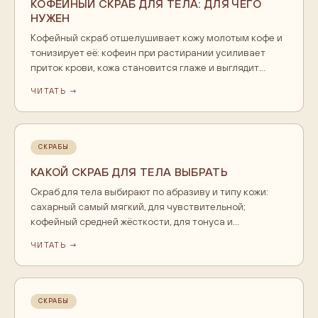
КОФЕЙНЫЙ СКРАБ ДЛЯ ТЕЛА: ДЛЯ ЧЕГО
НУЖЕН
Кофейный скраб отшелушивает кожу молотым кофе и
тонизирует её: кофеин при растирании усиливает
приток крови, кожа становится глаже и выглядит
более упругой. Подходит для тела, для
ЧИТАТЬ →
антицеллюлитного ухода и бодрящих утренних
процедур.
СКРАБЫ
КАКОЙ СКРАБ ДЛЯ ТЕЛА ВЫБРАТЬ
Скраб для тела выбирают по абразиву и типу кожи:
сахарный самый мягкий, для чувствительной;
кофейный средней жёсткости, для тонуса и
антицеллюлитного ухода; солевой жёсткий, для стоп и
ЧИТАТЬ →
локтей. Важна и масляная база, чтобы кожа не
пересыхала.
СКРАБЫ