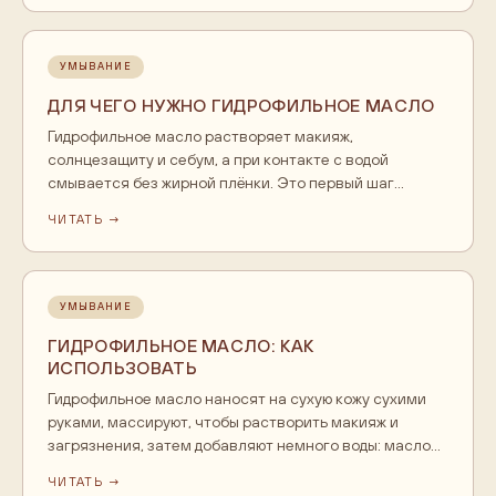
Если оставить масло без смывания, на коже будет
плёнка.
УМЫВАНИЕ
ДЛЯ ЧЕГО НУЖНО ГИДРОФИЛЬНОЕ МАСЛО
Гидрофильное масло растворяет макияж,
солнцезащиту и себум, а при контакте с водой
смывается без жирной плёнки. Это первый шаг
двойного очищения: сначала масло снимает всё
ЧИТАТЬ →
жирорастворимое, потом гель довершает умывание.
Подходит для сухой, нормальной и комбинированной
кожи, аккуратно вводится при склонности к
высыпаниям. Не сушит и оставляет кожу мягкой.
УМЫВАНИЕ
ГИДРОФИЛЬНОЕ МАСЛО: КАК
ИСПОЛЬЗОВАТЬ
Гидрофильное масло наносят на сухую кожу сухими
руками, массируют, чтобы растворить макияж и
загрязнения, затем добавляют немного воды: масло
превращается в лёгкую эмульсию и смывается без
ЧИТАТЬ →
плёнки. Подходит для первого этапа двойного