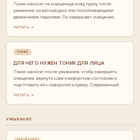
Тоник наносят на очищенную кожу сразу после
умывания: на ватный диск или похлопывающими
движениями ладонями. Он завершает очищение,
восстанавливает комфортный уровень кожи и готовит
ЧИТАТЬ →
её к сыворотке и крему. Пользуются тоником утром и
вечером каждый день. Ждать высыхания не нужно,
следующий шаг наносят по влажной коже.
ТОНИК
ДЛЯ ЧЕГО НУЖЕН ТОНИК ДЛЯ ЛИЦА
Тоник наносят после умывания, чтобы завершить
очищение, вернуть коже комфортное состояние и
подготовить её к сыворотке и крему. Современный
тоник это не спирт для обезжиривания, а
ЧИТАТЬ →
ухаживающий шаг: увлажняет, мягко обновляет кожу
кислотами, помогает следующим средствам
впитаться лучше. Обязательным его назвать нельзя,
но с ним уход работает заметно ровнее.
УМЫВАНИЕ