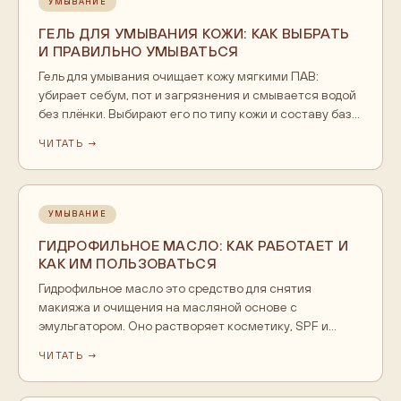
УМЫВАНИЕ
ГЕЛЬ ДЛЯ УМЫВАНИЯ КОЖИ: КАК ВЫБРАТЬ
И ПРАВИЛЬНО УМЫВАТЬСЯ
Гель для умывания очищает кожу мягкими ПАВ:
убирает себум, пот и загрязнения и смывается водой
без плёнки. Выбирают его по типу кожи и составу базы,
а умываются тёплой водой один-два раза в день.
ЧИТАТЬ →
Скрип и стянутость после умывания - сигнал, что
средство слишком жёсткое для кожи. Разбираем, как
подобрать гель и встроить его в ежедневный уход.
УМЫВАНИЕ
ГИДРОФИЛЬНОЕ МАСЛО: КАК РАБОТАЕТ И
КАК ИМ ПОЛЬЗОВАТЬСЯ
Гидрофильное масло это средство для снятия
макияжа и очищения на масляной основе с
эмульгатором. Оно растворяет косметику, SPF и
себум, а с водой превращается в молочную эмульсию
ЧИТАТЬ →
и смывается без жирной плёнки. Наносят его на сухую
кожу сухими руками, массируют, добавляют воду до