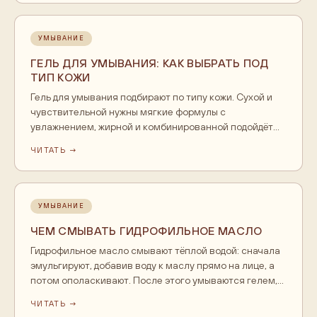
абразивом, поэтому подходит даже чувствительной
коже. Пользуются ей 2-3 раза в неделю по типу кожи, а
после отшелушивания кожу обязательно увлажняют.
УМЫВАНИЕ
ГЕЛЬ ДЛЯ УМЫВАНИЯ: КАК ВЫБРАТЬ ПОД
ТИП КОЖИ
Гель для умывания подбирают по типу кожи. Сухой и
чувствительной нужны мягкие формулы с
увлажнением, жирной и комбинированной подойдёт
освежающее очищение без пересушивания. Главный
ЧИТАТЬ →
признак хорошего геля: после умывания кожа чистая
и комфортная, без стянутости. Умываются гелем
утром и вечером тёплой водой.
УМЫВАНИЕ
ЧЕМ СМЫВАТЬ ГИДРОФИЛЬНОЕ МАСЛО
Гидрофильное масло смывают тёплой водой: сначала
эмульгируют, добавив воду к маслу прямо на лице, а
потом ополаскивают. После этого умываются гелем,
это второй шаг двойного очищения. Холодная вода
ЧИТАТЬ →
хуже растворяет масло, слишком горячая сушит кожу.