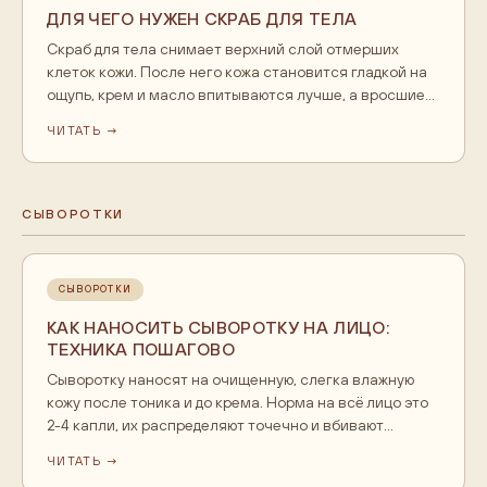
ДЛЯ ЧЕГО НУЖЕН СКРАБ ДЛЯ ТЕЛА
Скраб для тела снимает верхний слой отмерших
клеток кожи. После него кожа становится гладкой на
ощупь, крем и масло впитываются лучше, а вросшие
волоски после бритья появляются реже. Телу скраб
ЧИТАТЬ →
нужен 1-2 раза в неделю, не чаще. Сухой и
чувствительной коже подходит мягкий сахарный или
масляный скраб, плотной коже стоп и локтей,
солевой.
СЫВОРОТКИ
СЫВОРОТКИ
КАК НАНОСИТЬ СЫВОРОТКУ НА ЛИЦО:
ТЕХНИКА ПОШАГОВО
Сыворотку наносят на очищенную, слегка влажную
кожу после тоника и до крема. Норма на всё лицо это
2-4 капли, их распределяют точечно и вбивают
подушечками пальцев, а затем закрывают кремом.
ЧИТАТЬ →
Порядок слоёв идёт от тонкого к плотному: тоник,