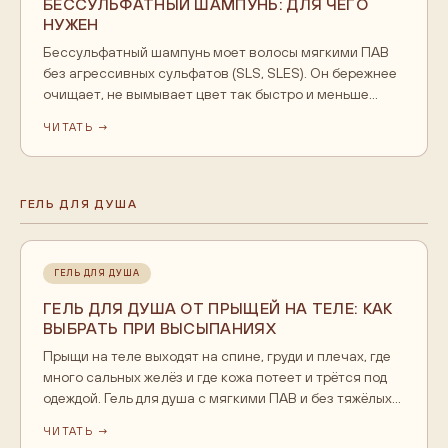
БЕССУЛЬФАТНЫЙ ШАМПУНЬ: ДЛЯ ЧЕГО
НУЖЕН
Бессульфатный шампунь моет волосы мягкими ПАВ
без агрессивных сульфатов (SLS, SLES). Он бережнее
очищает, не вымывает цвет так быстро и меньше
пересушивает кожу головы. Нужен окрашенным
ЧИТАТЬ →
волосам, сухим и пушащимся, чувствительной коже
головы и тем, кто хочет реже мыть голову. Он меньше
пенится, это нормально и не значит, что он хуже моет.
ГЕЛЬ ДЛЯ ДУША
ГЕЛЬ ДЛЯ ДУША
ГЕЛЬ ДЛЯ ДУША ОТ ПРЫЩЕЙ НА ТЕЛЕ: КАК
ВЫБРАТЬ ПРИ ВЫСЫПАНИЯХ
Прыщи на теле выходят на спине, груди и плечах, где
много сальных желёз и где кожа потеет и трётся под
одеждой. Гель для душа с мягкими ПАВ и без тяжёлых
комедогенных масел смывает пот и себум и держит
ЧИТАТЬ →
поры чистыми, снижая поводы для новых высыпаний.