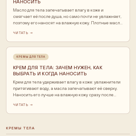
НАНОСИТЬ
Масло для тела запечатывает влагу в коже и
смягчает её после душа, но само почти не увлажняет,
поэтому его наносят на влажную кожу. Плотные масла
ши и кокоса подходят для сухой кожи, лёгкие
ЧИТАТЬ →
миндальное и макадамии для нормальной. Отдельного
масла для тела у Eskin нет, роль масляного
питательного ухода играет крем-баттер Pineapple.
Разберём, как выбрать масло, куда наносить и чем оно
КРЕМЫ ДЛЯ ТЕЛА
отличается от крема и баттера.
КРЕМ ДЛЯ ТЕЛА: ЗАЧЕМ НУЖЕН, КАК
ВЫБРАТЬ И КОГДА НАНОСИТЬ
Крем для тела удерживает влагу в коже: увлажнители
притягивают воду, а масла запечатывают её сверху.
Наносить его лучше на влажную кожу сразу после
душа и повторять каждый день. Для сухой кожи берут
ЧИТАТЬ →
плотную текстуру и уход дважды в день, для жирной -
лёгкий крем раз в день. Регулярность важнее марки и
аромата.
КРЕМЫ ТЕЛА