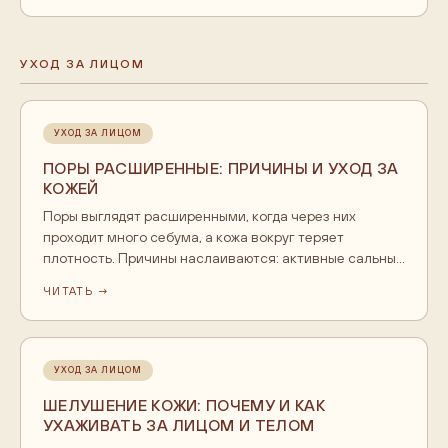
очищения. После него умываются мягким гелем.
Работает на всех типах кожи, включая жирную и
склонную к несовершенствам.
УХОД ЗА ЛИЦОМ
УХОД ЗА ЛИЦОМ
ПОРЫ РАСШИРЕННЫЕ: ПРИЧИНЫ И УХОД ЗА
КОЖЕЙ
Поры выглядят расширенными, когда через них
проходит много себума, а кожа вокруг теряет
плотность. Причины наслаиваются: активные сальные
железы, генетика, возраст, солнце и забитые пробки.
ЧИТАТЬ →
Физически уменьшить диаметр поры домашний уход
не может, но реально сделать поры визуально чище и
аккуратнее. Рабочая схема: мягкое очищение,
гидрофильное масло, тоник, дозированные кислоты и
УХОД ЗА ЛИЦОМ
обязательный SPF.
ШЕЛУШЕНИЕ КОЖИ: ПОЧЕМУ И КАК
УХАЖИВАТЬ ЗА ЛИЦОМ И ТЕЛОМ