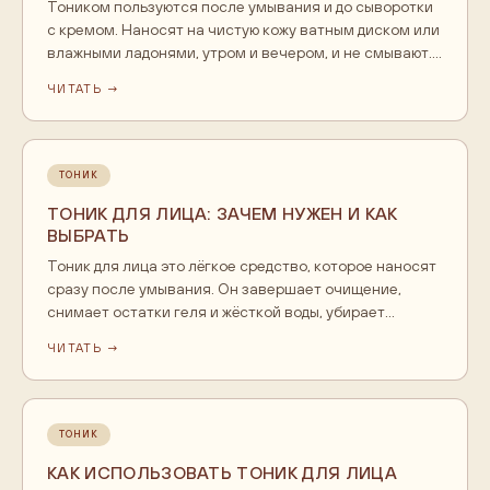
Тоником пользуются после умывания и до сыворотки
с кремом. Наносят на чистую кожу ватным диском или
влажными ладонями, утром и вечером, и не смывают.
Увлажняющий тоник подходит на каждый день любому
ЧИТАТЬ →
типу кожи, а тоник с кислотами используют реже и по
графику. Умывание тоник не заменяет, он дополняет
уход.
ТОНИК
ТОНИК ДЛЯ ЛИЦА: ЗАЧЕМ НУЖЕН И КАК
ВЫБРАТЬ
Тоник для лица это лёгкое средство, которое наносят
сразу после умывания. Он завершает очищение,
снимает остатки геля и жёсткой воды, убирает
стянутость и готовит кожу к сыворотке и крему.
ЧИТАТЬ →
Современный тоник не обязан содержать спирт и не
должен жечь. Наносят его до сыворотки, а поры он
делает визуально чище и матовее, не меняя их
размер.
ТОНИК
КАК ИСПОЛЬЗОВАТЬ ТОНИК ДЛЯ ЛИЦА