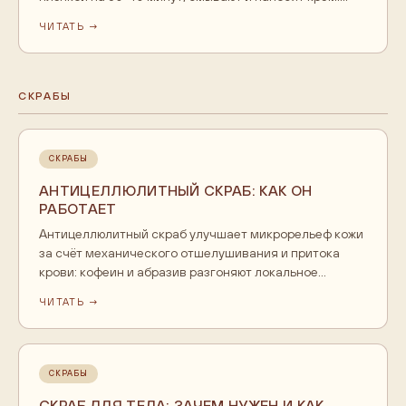
Лучший эффект - в связке со скрабом и массажем.
ЧИТАТЬ →
Жир обёртывание не сжигает, это уходовая процедура.
СКРАБЫ
СКРАБЫ
АНТИЦЕЛЛЮЛИТНЫЙ СКРАБ: КАК ОН
РАБОТАЕТ
Антицеллюлитный скраб улучшает микрорельеф кожи
за счёт механического отшелушивания и притока
крови: кофеин и абразив разгоняют локальное
кровообращение, кожа выглядит ровнее. Это
ЧИТАТЬ →
уходовый эффект, а не лечение, работает в связке с
массажем и регулярностью.
СКРАБЫ
СКРАБ ДЛЯ ТЕЛА: ЗАЧЕМ НУЖЕН И КАК