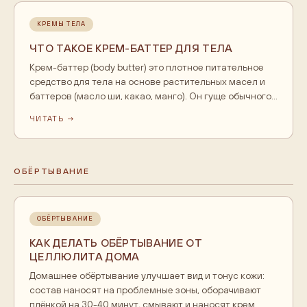
КРЕМЫ ТЕЛА
ЧТО ТАКОЕ КРЕМ-БАТТЕР ДЛЯ ТЕЛА
Крем-баттер (body butter) это плотное питательное
средство для тела на основе растительных масел и
баттеров (масло ши, какао, манго). Он гуще обычного
крема, содержит меньше воды и больше жировой
ЧИТАТЬ →
фазы, поэтому глубже питает и создаёт защитную
плёнку. Баттер нужен сухой и очень сухой коже,
особенно зимой и на локтях, коленях, стопах. Для
жирной кожи тела он избыточен.
ОБЁРТЫВАНИЕ
ОБЁРТЫВАНИЕ
КАК ДЕЛАТЬ ОБЁРТЫВАНИЕ ОТ
ЦЕЛЛЮЛИТА ДОМА
Домашнее обёртывание улучшает вид и тонус кожи:
состав наносят на проблемные зоны, оборачивают
плёнкой на 30-40 минут, смывают и наносят крем.