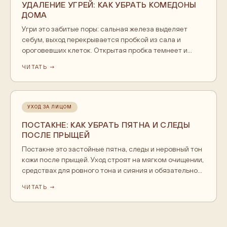
УДАЛЕНИЕ УГРЕЙ: КАК УБРАТЬ КОМЕДОНЫ
ДОМА
Угри это забитые поры: сальная железа выделяет
себум, выход перекрывается пробкой из сала и
ороговевших клеток. Открытая пробка темнеет и
становится чёрной точкой, закрытая остаётся белым
ЧИТАТЬ →
подкожным узелком. Дома с ними работает
регулярное мягкое очищение: гидрофильное масло
растворяет себум, гель для умывания снимает
загрязнения, тоник завершает уход. Выдавливать
УХОД ЗА ЛИЦОМ
пробки самому не стоит, а при множественных
ПОСТАКНЕ: КАК УБРАТЬ ПЯТНА И СЛЕДЫ
высыпаниях идти к косметологу.
ПОСЛЕ ПРЫЩЕЙ
Постакне это застойные пятна, следы и неровный тон
кожи после прыщей. Уход строят на мягком очищении,
средствах для ровного тона и сияния и обязательной
защите от солнца. Свежие пятна светлеют за недели,
ЧИТАТЬ →
пигментные за месяцы, а с глубоким рельефом
работает косметолог. Выдавливание и загар без
защиты усиливают следы.