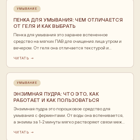
побеления и смывают. Подходит любому типу кожи,
включая жирную, и работает как первый шаг двойного
УМЫВАНИЕ
очищения.
ПЕНКА ДЛЯ УМЫВАНИЯ: ЧЕМ ОТЛИЧАЕТСЯ
ОТ ГЕЛЯ И КАК ВЫБРАТЬ
Пенка для умывания это заранее вспененное
средство на мягких ПАВ для очищения лица утром и
вечером. От геля она отличается текстурой и
подачей, но по химии очищения работает так же.
ЧИТАТЬ →
Сухой и чувствительной коже комфортнее самые
мягкие формулы, комбинированной и жирной
подойдёт гель, который хорошо смывает себум.
Разбираем форматы, состав ПАВ и технику умывания.
УМЫВАНИЕ
ЭНЗИМНАЯ ПУДРА: ЧТО ЭТО, КАК
РАБОТАЕТ И КАК ПОЛЬЗОВАТЬСЯ
Энзимная пудра это порошковое средство для
умывания с ферментами. От воды она вспенивается,
а энзимы за 1-2 минуты мягко растворяют связи между
ороговевшими клетками верхнего слоя кожи и
ЧИТАТЬ →
очищают поры. В отличие от скраба она не трёт кожу