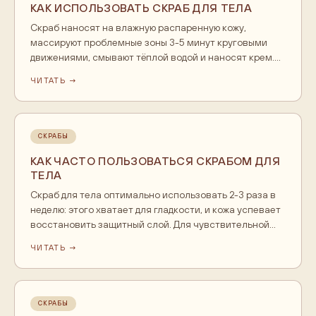
КАК ИСПОЛЬЗОВАТЬ СКРАБ ДЛЯ ТЕЛА
Скраб наносят на влажную распаренную кожу,
массируют проблемные зоны 3-5 минут круговыми
движениями, смывают тёплой водой и наносят крем.
Оптимально 2-3 раза в неделю. На сухую кожу и с
ЧИТАТЬ →
сильным нажимом не стоит: будут микроцарапины.
СКРАБЫ
КАК ЧАСТО ПОЛЬЗОВАТЬСЯ СКРАБОМ ДЛЯ
ТЕЛА
Скраб для тела оптимально использовать 2-3 раза в
неделю: этого хватает для гладкости, и кожа успевает
восстановить защитный слой. Для чувствительной
кожи достаточно одного раза, для плотной можно до
ЧИТАТЬ →
трёх. Чаще - риск раздражения и микроцарапин.
СКРАБЫ