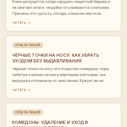
Кожа шелушится, когда нарушен защитный барьер и
не хватает влаги: чешуйки отслаиваются хлопьями.
Причины это сухость, погода, слишком жёсткое
умывание и пересушивание кислотами. Уход строят
ЧИТАТЬ →
на мягком очищении и увлажнении: сыворотка, крем,
без жёсткого скраба по шелушению. Если шелушение
стойкое и с зудом, это повод показаться врачу.
УХОД ЗА ЛИЦОМ
ЧЁРНЫЕ ТОЧКИ НА НОСУ: КАК УБРАТЬ
УХОДОМ БЕЗ ВЫДАВЛИВАНИЯ
Чёрные точки на носу это открытые комедоны: поры,
забитые кожным салом и мёртвыми клетками, чья
верхушка потемнела от окисления. Красит их не
грязь, поэтому оттирание бесполезно. Убирают
ЧИТАТЬ →
мягким уходом: гидрофильное масло растворяет
себум, деликатное отшелушивание обновляет кожу,
тоник завершает очищение. Выдавливание и пор-
стрипсы травмируют кожу.
УХОД ЗА ЛИЦОМ
КОМЕДОНЫ: УДАЛЕНИЕ И УХОД В