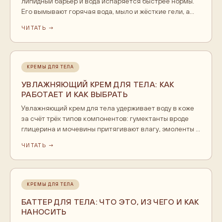
липидный барьер и вода испаряется быстрее нормы.
Его вымывают горячая вода, мыло и жёсткие гели, а
сушат сухой зимний воздух и возрастное снижение
ЧИТАТЬ →
себума. Уход держится на трёх вещах: мягкое
очищение, крем на влажную кожу сразу после душа и
питательные масла или баттеры. Косметика
ухаживает и удерживает влагу, а стойкие трещины, зуд
КРЕМЫ ДЛЯ ТЕЛА
и шелушение это повод показаться врачу.
УВЛАЖНЯЮЩИЙ КРЕМ ДЛЯ ТЕЛА: КАК
РАБОТАЕТ И КАК ВЫБРАТЬ
Увлажняющий крем для тела удерживает воду в коже
за счёт трёх типов компонентов: гумектанты вроде
глицерина и мочевины притягивают влагу, эмоленты и
масла сглаживают поверхность, окклюзивы
ЧИТАТЬ →
запечатывают воду сверху. Главный приём: наносить
на слегка влажную кожу сразу после душа. Сухой коже
нужен крем поплотнее, жирной - полегче. Увлажнение
это про регулярность, а не про один слой.
КРЕМЫ ДЛЯ ТЕЛА
БАТТЕР ДЛЯ ТЕЛА: ЧТО ЭТО, ИЗ ЧЕГО И КАК
НАНОСИТЬ