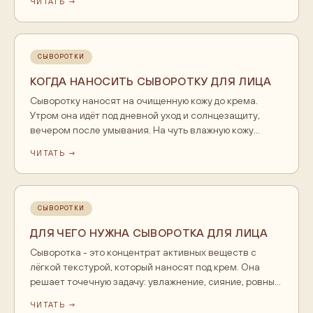
ЧИТАТЬ →
Она проникает в верхние слои кожи глубже плотного
крема и усиливает базовый уход. Наносят сыворотку
после тоника и до крема, вводят активы постепенно.
Результат накопительный и заметен через две-
СЫВОРОТКИ
четыре недели регулярного применения.
КОГДА НАНОСИТЬ СЫВОРОТКУ ДЛЯ ЛИЦА
Сыворотку наносят на очищенную кожу до крема.
Утром она идёт под дневной уход и солнцезащиту,
вечером после умывания. На чуть влажную кожу
состав распределяется ровнее. Формулы с
ЧИТАТЬ →
ретинолом и кислотами оставляют на вечер, лёгкие
увлажняющие подходят и утром, и вечером. Ждать
полного впитывания перед кремом не нужно, хватает
одной-двух минут.
СЫВОРОТКИ
ДЛЯ ЧЕГО НУЖНА СЫВОРОТКА ДЛЯ ЛИЦА
Сыворотка - это концентрат активных веществ с
лёгкой текстурой, который наносят под крем. Она
решает точечную задачу: увлажнение, сияние, ровный
тон, упругость. Крем сыворотка не заменяет, они
ЧИТАТЬ →
работают в паре: сыворотка питает, крем закрывает